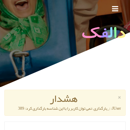
هشدار
×
JUser: :_بارگذاری :نمی توان کاربر را با این شناسه بارگذاری کرد: 389