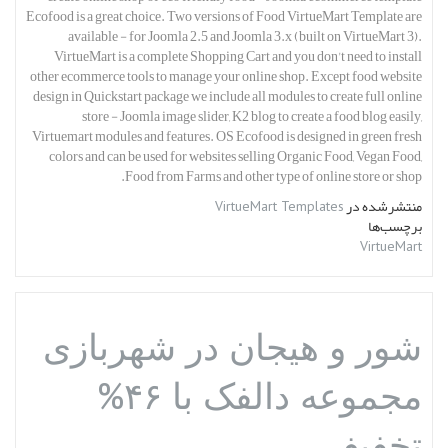
Ecofood is a great choice. Two versions of Food VirtueMart Template are
available - for Joomla 2.5 and Joomla 3.x (built on VirtueMart 3).
VirtueMart is a complete Shopping Cart and you don't need to install
other ecommerce tools to manage your online shop. Except food website
design in Quickstart package we include all modules to create full online
store - Joomla image slider, K2 blog to create a food blog easily,
Virtuemart modules and features. OS Ecofood is designed in green fresh
colors and can be used for websites selling Organic Food, Vegan Food,
Food from Farms and other type of online store or shop.
منتشرشده در
VirtueMart Templates
برچسب‌ها
VirtueMart
شور و هیجان در شهربازی
مجموعه دالفک با ۴۶%
تخفیف